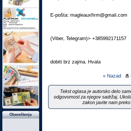
E-pošta: magleauxfirm@gmail.com
(Viber, Telegram)> +385992171157
dobiti brz zajma. Hvala
« Nazad
Tekst oglasa je autorsko delo samo
odgovornost za njegov sadržaj. Ukoliko
zakon javite nam preko 
Obaveštenja