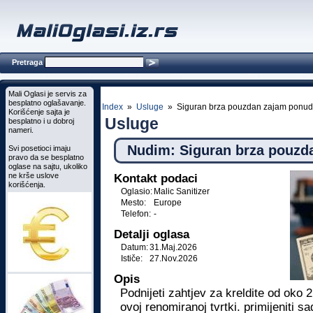
Pretraga
Mali Oglasi je servis za
besplatno oglašavanje.
Index
»
Usluge
» Siguran brza pouzdan zajam ponu
Korišćenje sajta je
Usluge
besplatno i u dobroj
nameri.
Nudim: Siguran brza pouzd
Svi posetioci imaju
pravo da se besplatno
oglase na sajtu, ukoliko
ne krše uslove
Kontakt podaci
korišćenja.
Oglasio:
Malic Sanitizer
Mesto:
Europe
Telefon:
-
Detalji oglasa
Datum:
31.Maj.2026
Ističe:
27.Nov.2026
Opis
Podnijeti zahtjev za kreldite od oko 
ovoj renomiranoj tvrtki. primijeniti sa