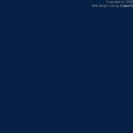
Copyright (c) 2008,
Web dizajn i razvoj:
CoppeTe