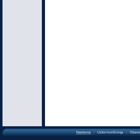
Naslovna
|
Uslovi korišćenja
|
Obave