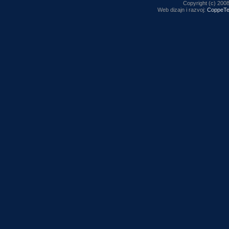
Copyright (c) 2008,
Web dizajn i razvoj:
CoppeTe