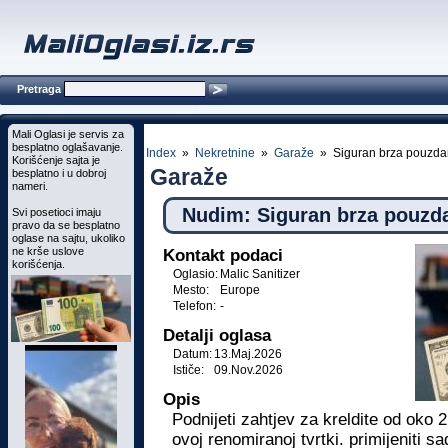
Pretraga
Mali Oglasi je servis za
besplatno oglašavanje.
Index
»
Nekretnine
»
Garaže
» Siguran brza pouzda
Korišćenje sajta je
Garaže
besplatno i u dobroj
nameri.
Nudim: Siguran brza pouzd
Svi posetioci imaju
pravo da se besplatno
oglase na sajtu, ukoliko
ne krše uslove
Kontakt podaci
korišćenja.
Oglasio:
Malic Sanitizer
Mesto:
Europe
Telefon:
-
Detalji oglasa
Datum:
13.Maj.2026
Ističe:
09.Nov.2026
Opis
Podnijeti zahtjev za kreldite od oko 
ovoj renomiranoj tvrtki. primijeniti sa