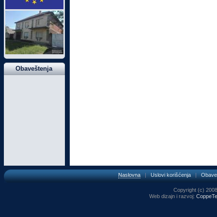
Obaveštenja
Naslovna
|
Uslovi korišćenja
|
Obave
Copyright (c) 2008,
Web dizajn i razvoj:
CoppeTe