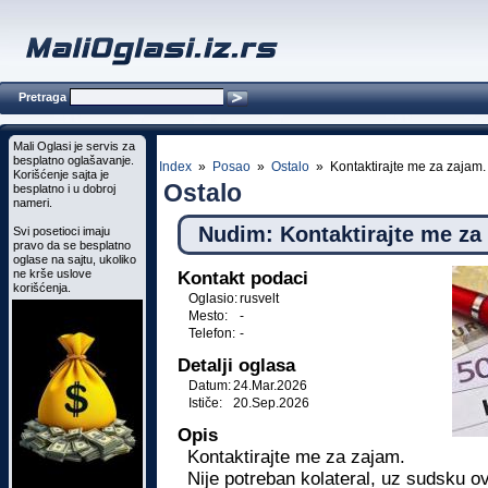
Pretraga
Mali Oglasi je servis za
besplatno oglašavanje.
Index
»
Posao
»
Ostalo
» Kontaktirajte me za zajam.
Korišćenje sajta je
Ostalo
besplatno i u dobroj
nameri.
Nudim: Kontaktirajte me za
Svi posetioci imaju
pravo da se besplatno
oglase na sajtu, ukoliko
ne krše uslove
Kontakt podaci
korišćenja.
Oglasio:
rusvelt
Mesto:
-
Telefon:
-
Detalji oglasa
Datum:
24.Mar.2026
Ističe:
20.Sep.2026
Opis
Kontaktirajte me za zajam.
Nije potreban kolateral, uz sudsku 