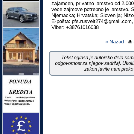
zajamcen, privatno jamstvo od 2.000
vece zajmove potrebno je jamstvo. S
Njemacka; Hrvatska; Slovenija; Niz
E-pošta: pfs.rusvelt274@gmail.com,
Viber: +38761016038
« Nazad
Tekst oglasa je autorsko delo samo
odgovornost za njegov sadržaj. Ukoliko
zakon javite nam preko 