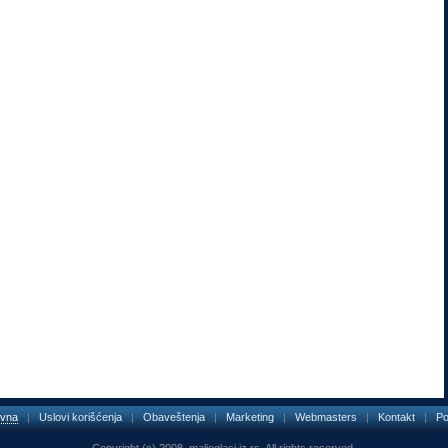
ovna
|
Uslovi korišćenja
|
Obaveštenja
|
Marketing
|
Webmasters
|
Kontakt
|
P