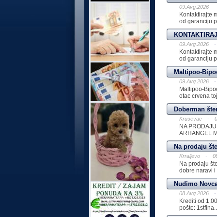
09.Avg.2026
-
Kontaktirajte
od garanciju pr
KONTAKTIRAJ
09.Avg.2026
-
Kontaktirajte
od garanciju pr
Maltipoo-Bip
09.Avg.2026
-
Maltipoo-Bipo
otac crvena to
Doberman šte
Krusevac
-
NA PRODAJU
ARHANGEL M:
Na prodaju št
Krraljevo
-
0
Na prodaju št
dobre naravi i 
Nudimo Novca
08.Avg.2026
-
Krediti od 1.0
pošte: 1stfina..