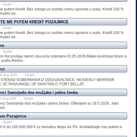
Nudim
 me putem Kredit. Bez zaloga uz sudsku overu ugovora u sudu. Kredit 100 %
ivatni od...
TE ME PUTEM KREDIT POZAJMICE
Nudim
 me putem Kredit. Bez zaloga uz sudsku overu ugovora u sudu. Kredit 100 %
ivatni od...
ooo
Nudim
oo Na prodaju stenci oba pola ostenjeni 01.05.2026.Majka kovrdzavi bison a
j pudla.Redov...
nci
09.Avg.2026
-
Nudim
 STENAD DOBERMANA IZ ODGAJIVACNICE: HEAVENLY WARRIOR
 OCTAVIA ANGEL OF SHAYTAN O: FORT BELLAT...
enci Samojeda dva mužjaka i jedna ženka
8.Avg.2026
-
Nudim
enci Samojeda dva mužjaka i jedna ženka. Oštenjeni su 18.5.2026. Jako
od...
ne Pozajmice
Nudim
00 € do 100.000.000 € uz kamatnu stopu od 3%. Kontaktirajte nas putem e-
.