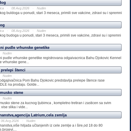
dog
ica
-
08.Avg.2026
-
Nudim
kog buldoga u ponudi, stari 3 meseca, primili sve vakcine, zdravi su i spremni
dog
ica
-
08.Avg.2026
-
Nudim
kog budoga u ponudi, stari 3 meseca, primili sve vakcine, zdravi su i spremni
ini pudle vrhunske genetike
Nudim
mini pudle vrhunske genetike registrovana odgaivacnica Bahu Djokovic Kennel
e vrhunske gene...
prelepi štenci
Nudim
odgajivačnica Pom Bahu Djokovic predstavlja prelepe štence rase
 na prodaju. Golde...
r musko stene
Nudim
 musko stene za kucnog ljubimca , kompletno tretiran i zasticen sa svim
ise slika i vide...
nanstva,agencija Latrium,cela zemlja
06.Avg.2026
-
Nudim
anstva,više hiljada učlanjenih iz cele zemlje a i šire,od 18 do 80
brojevi,...