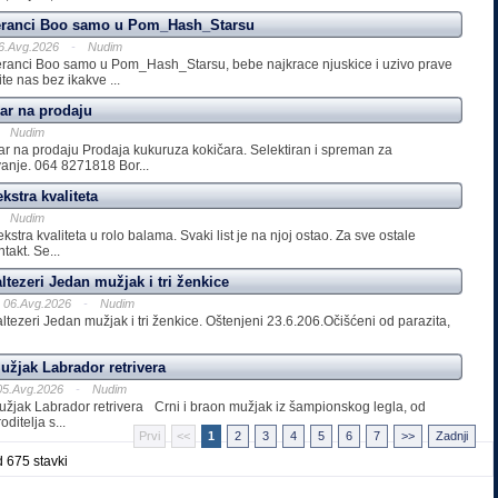
eranci Boo samo u Pom_Hash_Starsu
6.Avg.2026
-
Nudim
ranci Boo samo u Pom_Hash_Starsu, bebe najkrace njuskice i uzivo prave
te nas bez ikakve ...
ar na prodaju
Nudim
ar na prodaju Prodaja kukuruza kokičara. Selektiran i spreman za
anje. 064 8271818 Bor...
kstra kvaliteta
Nudim
stra kvaliteta u rolo balama. Svaki list je na njoj ostao. Za sve ostale
takt. Se...
tezeri Jedan mužjak i tri ženkice
06.Avg.2026
-
Nudim
tezeri Jedan mužjak i tri ženkice. Oštenjeni 23.6.206.Očišćeni od parazita,
užjak Labrador retrivera
05.Avg.2026
-
Nudim
užjak Labrador retrivera Crni i braon mužjak iz šampionskog legla, od
ditelja s...
Prvi
<<
1
2
3
4
5
6
7
>>
Zadnji
 675 stavki