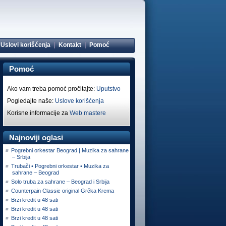
|
|
Uslovi korišćenja
Kontakt
Pomoć
Pomoć
Ako vam treba pomoć pročitajte:
Uputstvo
Pogledajte naše:
Uslove korišćenja
Korisne informacije za
Web mastere
Najnoviji oglasi
Pogrebni orkestar Beograd | Muzika za sahrane
– Srbija
Trubači • Pogrebni orkestar • Muzika za
sahrane – Beograd
Solo truba za sahrane – Beograd i Srbija
Counterpain Classic original Grčka Krema
Brzi kredit u 48 sati
Brzi kredit u 48 sati
Brzi kredit u 48 sati