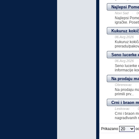
Najlepsi Pom
Novi Sad
-
0
Najlepsi Pome
igračke. Poseti
Kukuruz kokič
06.Avg.2026
-
Kukuruz kokič
preradu/pakov
Seno lucerke e
06.Avg.2026
-
Seno lucerke ek
informacije kon
Na prodaju mal
Obrenovac
-
Na prodaju mal
primili prv...
Crni i braon m
Leskovac
-
Crni i braon m
nagrađivanih ro
Prikazano
od