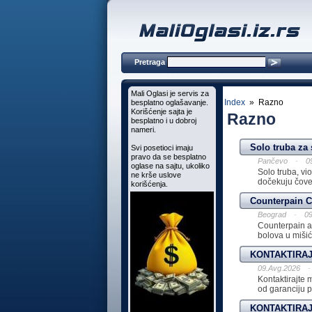
Pretraga
Mali Oglasi je servis za
Index
» Razno
besplatno oglašavanje.
Korišćenje sajta je
Razno
besplatno i u dobroj
nameri.
Solo truba za 
Svi posetioci imaju
pravo da se besplatno
Pančevo
-
0
oglase na sajtu, ukoliko
Solo truba, vi
ne krše uslove
dočekuju čovek
korišćenja.
Counterpain C
Beograd
-
09
Counterpain a
bolova u mišići
KONTAKTIRAJ
09.Avg.2026
-
Kontaktirajte
od garanciju pr
KONTAKTIRAJ