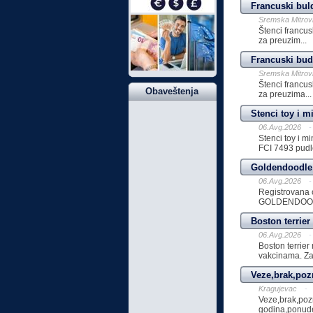
Francuski bul
Sremska Mitrov
Štenci francus
za preuzim...
Francuski bu
Sremska Mitrov
Štenci francus
Obaveštenja
za preuzima...
Stenci toy i m
06.Avg.2026
-
Stenci toy i 
FCI 7493 pudl
Goldendoodle 
06.Avg.2026
-
Registrovana 
GOLDENDOODLE
Boston terrie
06.Avg.2026
-
Boston terrier
vakcinama. Za v
Veze,brak,poz
Kragujevac
-
Veze,brak,pozn
godina,ponude,