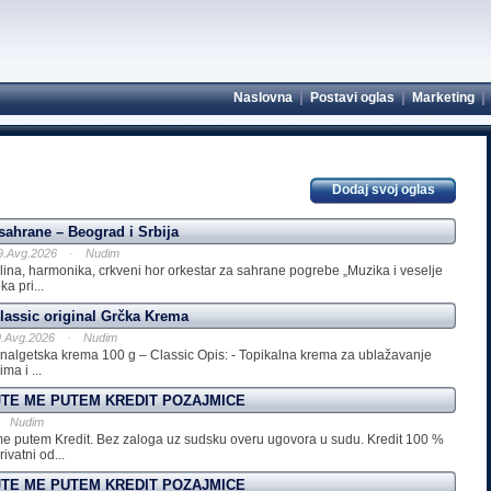
|
|
|
Naslovna
Postavi oglas
Marketing
Dodaj svoj oglas
sahrane – Beograd i Srbija
9.Avg.2026
-
Nudim
olina, harmonika, crkveni hor orkestar za sahrane pogrebe „Muzika i veselje
a pri...
lassic original Grčka Krema
.Avg.2026
-
Nudim
nalgetska krema 100 g – Classic Opis: - Topikalna krema za ublažavanje
ma i ...
TE ME PUTEM KREDIT POZAJMICE
Nudim
 me putem Kredit. Bez zaloga uz sudsku overu ugovora u sudu. Kredit 100 %
ivatni od...
TE ME PUTEM KREDIT POZAJMICE